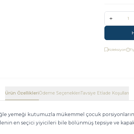
Koleksiyon
Fi
Ürün Özellikleri
Ödeme Seçenekleri
Tavsiye Et
İade Koşulları
ğle yemeği kutumuzla mükemmel çocuk porsiyonlarını
nin en seçici yiyicileri bile bölünmüş tepsiye ve kapakl