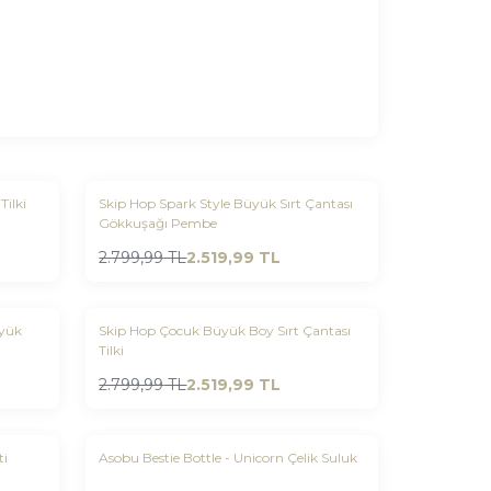
Yeni
Skip Hop Zoo Pipetli Suluk 390 ml Tilki
Skip Hop Spark Style Büyük Sırt Çantası
Favorilere Ekle
Gökkuşağı Pembe
%
10
2.799,99
TL
2.519,99
TL
Yeni
üyük
Skip Hop Çocuk Büyük Boy Sırt Çantası
Favorilere Ekle
Tilki
%
10
2.799,99
TL
2.519,99
TL
Yeni
ti
Asobu Bestie Bottle - Unicorn Çelik Suluk
Favorilere Ekle