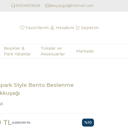
905061139628
kbeyazgul@hotmail.com
Favorilerim
Hesabım
Sepetim
Beşikler &
Tokalar ve
Markalar
Park Yataklar
Aksesuarlar
Spark Style Bento Beslenme
kkuşağı
53
9
TL
2.229,99
TL
%
10