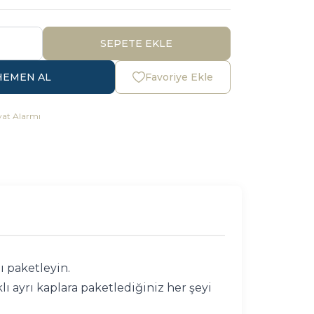
SEPETE EKLE
HEMEN AL
Favoriye Ekle
yat Alarmı
 paketleyin.
ı ayrı kaplara paketlediğiniz her şeyi