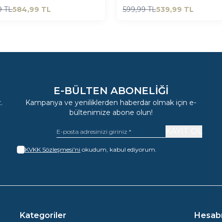
9
TL
584,99
TL
599,99
TL
539,99
TL
E-BÜLTEN ABONELIĞI
.
Kampanya ve yeniliklerden haberdar olmak için e-
bültenimize abone olun!
KAYIT OL
KVKK Sözleşmesi'ni
okudum, kabul ediyorum.
Kategoriler
Hesab