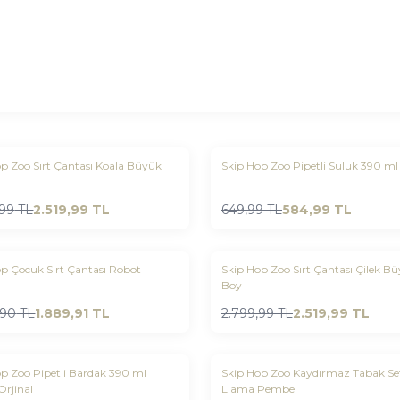
Yeni
p Zoo Sırt Çantası Koala Büyük
rilere Ekle
Favorilere Ekle
%
10
,99
TL
2.519,99
TL
649,99
TL
584,99
TL
Yeni
op Çocuk Sırt Çantası Robot
Skip Hop Zoo Sırt Çantası Çilek B
rilere Ekle
Favorilere Ekle
Boy
%
10
,90
TL
1.889,91
TL
2.799,99
TL
2.519,99
TL
%
10
op Zoo Pipetli Bardak 390 ml
Skip Hop Zoo Kaydırmaz Tabak Se
rilere Ekle
Favorilere Ekle
Orjinal
Llama Pembe