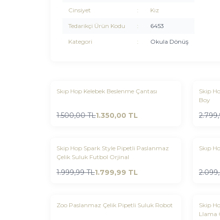
Cinsiyet
:
Kız
Tedarikçi Ürün Kodu
:
6453
Kategori
:
Okula Dönüş
Yeni
Yeni
Skıp Hop Kelebek Beslenme Çantası
Skip Ho
Favorilere Ekle
Favo
Boy
%
10
%
10
1.500,00
TL
1.350,00
TL
2.799
Yeni
Yeni
Skip Hop Spark Style Pipetli Paslanmaz
Skıp H
Favorilere Ekle
Favo
Çelik Suluk Futbol Orjinal
%
10
%
10
1.999,99
TL
1.799,99
TL
2.099
Yeni
Yeni
Zoo Paslanmaz Çelik Pipetli Suluk Robot
Skip H
Favorilere Ekle
Favo
Llama 
%
10