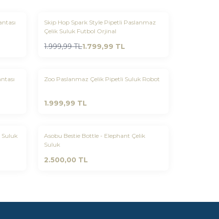
Yeni
antası
Skip Hop Spark Style Pipetli Paslanmaz
Favorilere Ekle
Çelik Suluk Futbol Orjinal
%
10
1.999,99
TL
1.799,99
TL
Yeni
ntası
Zoo Paslanmaz Çelik Pipetli Suluk Robot
Favorilere Ekle
1.999,99
TL
Yeni
k Suluk
Asobu Bestie Bottle - Elephant Çelik
Favorilere Ekle
Suluk
2.500,00
TL