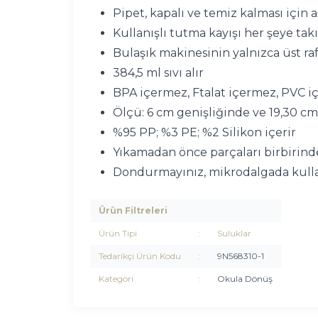
Pipet, kapalı ve temiz kalması için a
Kullanışlı tutma kayışı her şeye takı
Bulaşık makinesinin yalnızca üst raf
384,5 ml sıvı alır
BPA içermez, Ftalat içermez, PVC 
Ölçü: 6 cm genişliğinde ve 19,30 c
%95 PP; %3 PE; %2 Silikon içerir
Yıkamadan önce parçaları birbirinde
Dondurmayınız, mikrodalgada kull
Ürün Filtreleri
Ürün Tipi
:
Suluklar
Tedarikçi Ürün Kodu
:
9N568310-1
Kategori
:
Okula Dönüş