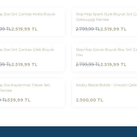
Yeni
p Zoo Sırt Çantası Koala Büyük
Skip Hop Spark Style Büyük Sırt Ç
rilere Ekle
Favorilere Ekle
Gökkuşağı Pembe
%
10
,99
TL
2.519,99
TL
2.799,99
TL
2.519,99
TL
Yeni
p Zoo Sırt Çantası Çilek Büyük
Skip Hop Çocuk Büyük Boy Sırt Ça
rilere Ekle
Favorilere Ekle
Tilki
%
10
,99
TL
2.519,99
TL
2.799,99
TL
2.519,99
TL
Yeni
op Zoo Kaydırmaz Tabak Seti
Asobu Bestie Bottle - Unicorn Çeli
rilere Ekle
Favorilere Ekle
 Pembe
9
TL
539,99
TL
2.500,00
TL