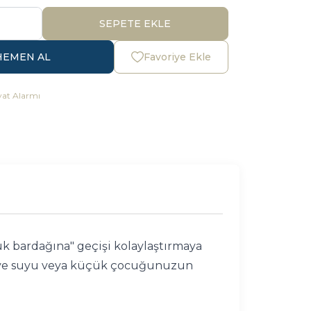
SEPETE EKLE
HEMEN AL
Favoriye Ekle
yat Alarmı
cuk bardağına" geçişi kolaylaştırmaya
 meyve suyu veya küçük çocuğunuzun