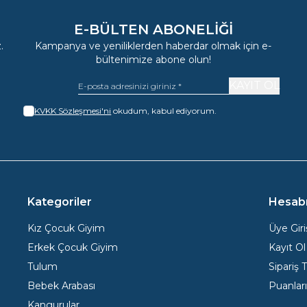
E-BÜLTEN ABONELIĞI
.
Kampanya ve yeniliklerden haberdar olmak için e-
bültenimize abone olun!
KAYIT OL
KVKK Sözleşmesi'ni
okudum, kabul ediyorum.
Kategoriler
Hesab
Kız Çocuk Giyim
Üye Giri
Erkek Çocuk Giyim
Kayıt Ol
Tulum
Sipariş 
Bebek Arabası
Puanlar
Kangurular