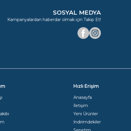
SOSYAL MEDYA
Kampanyalardan haberdar olmak için Takip Et!
Facebook
Instagram
ım
Hızlı Erişim
şi
Anasayfa
İletişim
Takibi
Yeni Ürünler
ım
İndirimdekiler
Sepetim