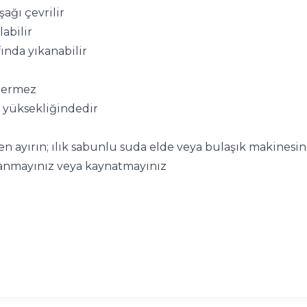
şağı çevrilir
labilir
ında yıkanabilir
içermez
m yüksekliğindedir
n ayırın; ılık sabunlu suda elde veya bulaşık makinesini
anmayınız veya kaynatmayınız