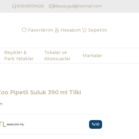
905061139628
kbeyazgul@hotmail.com
Favorilerim
Hesabım
Sepetim
Beşikler &
Tokalar ve
Markalar
Park Yataklar
Aksesuarlar
oo Pipetli Suluk 390 ml Tilki
71
TL
649,99
TL
%
10