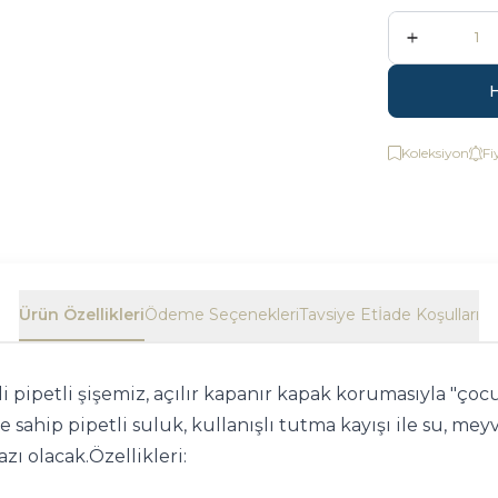
Koleksiyon
Fi
Ürün Özellikleri
Ödeme Seçenekleri
Tavsiye Et
İade Koşulları
li pipetli şişemiz, açılır kapanır kapak korumasıyla "ço
ne sahip pipetli suluk, kullanışlı tutma kayışı ile su,
zı olacak.
Özellikleri: