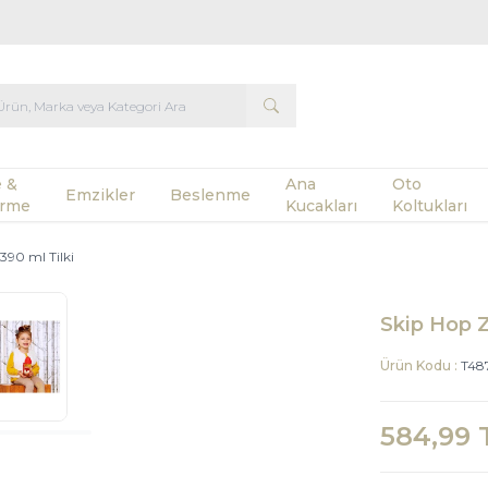
 &
Ana
Oto
Emzikler
Beslenme
rme
Kucakları
Koltukları
390 ml Tilki
Skip Hop Z
Ürün Kodu :
T48
584,99