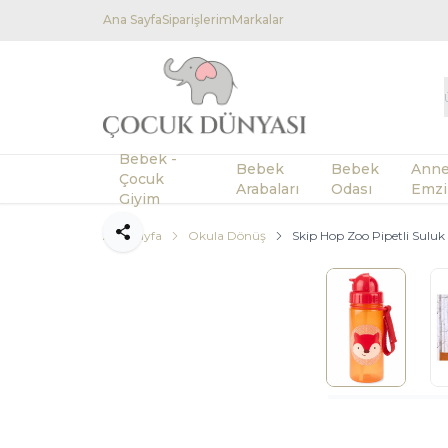
Ana Sayfa
Siparişlerim
Markalar
Bebek -
Bebek
Bebek
Anne
Çocuk
Arabaları
Odası
Emzi
Giyim
Ana Sayfa
Okula Dönüş
Skip Hop Zoo Pipetli Suluk 
Paylaş