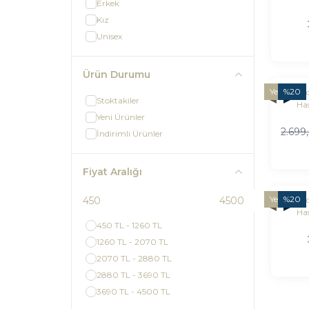
Erkek
New
Kız
Unisex
Ürün Durumu
Yeni
%
20
Andy
Stoktakiler
Has
Yeni Ürünler
Newb
2.699
İndirimli Ürünler
Fiyat Aralığı
Yeni
%
20
Andy
Has
Newbo
450 TL - 1260 TL
1260 TL - 2070 TL
2070 TL - 2880 TL
2880 TL - 3690 TL
3690 TL - 4500 TL