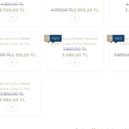
born Set Chıc Gırl
4.650,00
TL
Pembe
4
3.720,00
TL
4.199,00
TL
3.359,20
TL
3
Yeni
%
20
Yeni
%
20
wawa Kız Bebek
Andywawa Bebek Hastane
Andy
tane Çıkışı 10 Pcs
Çıkışı Unisex 10 Pcs Newborn
Hasta
orn Set Love Famıly
3.850,00
Set Wardrobe
TL
Newborn 
,00
TL
2.159,20
TL
3.080,00
TL
3.899,
wawa Kız Bebek
tane Çıkışı 10 Pcs
rn set Little Leopard
3.850,00
TL
3.080,00
TL