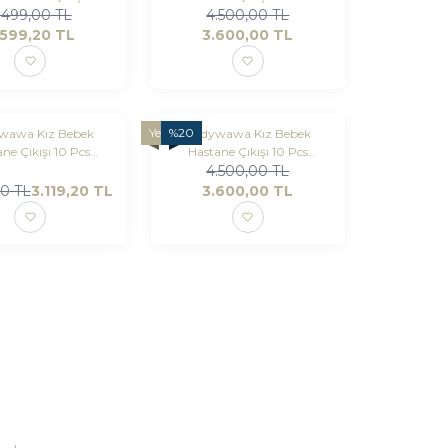
.499,00
Parça
TL
Newborn Set Mummy
4.500,00
TL
Snuggle Saurus
.599,20
TL
3.600,00
TL
Yeni
%
20
wawa Kız Bebek
Andywawa Kız Bebek
ne Çıkışı 10 Pcs
Hastane Çıkışı 10 Pcs
Set You Are Specıal
Newborn Set Bow Blıss
4.500,00
TL
00
TL
3.119,20
TL
3.600,00
TL