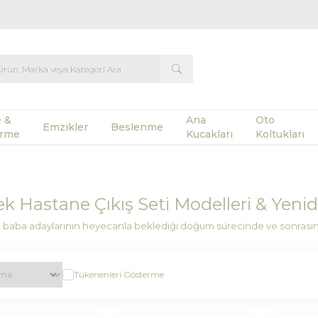
 &
Ana
Oto
Emzikler
Beslenme
rme
Kucakları
Koltukları
k Hastane Çıkış Seti Modelleri & Yenid
baba adaylarının heyecanla beklediği doğum sürecinde ve sonrasınd
Tükenenleri Gösterme