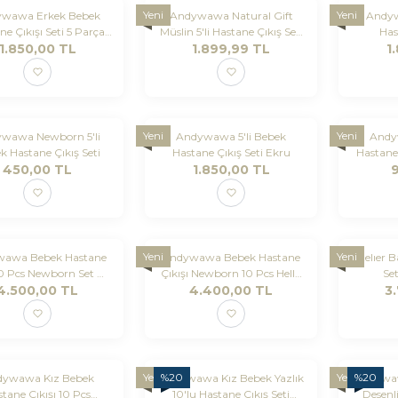
Yeni
Yeni
wawa Erkek Bebek
Andywawa Natural Gift
Andyw
ne Çıkışı Seti 5 Parça
Müslin 5'li Hastane Çıkış Seti
Has
1.850,00
Muslin
TL
1.899,99
Beyaz
TL
1
Yeni
Yeni
wawa Newborn 5'li
Andywawa 5'li Bebek
Andy
k Hastane Çıkış Seti
Hastane Çıkış Seti Ekru
Hastane
450,00
TL
1.850,00
TL
Yeni
Yeni
awa Bebek Hastane
Andywawa Bebek Hastane
Atelıer 
 10 Pcs Newborn Set My
Çıkışı Newborn 10 Pcs Hello
Se
4.500,00
Lıttle World
TL
4.400,00
Elephant
TL
3
Yeni
%
20
Yeni
%
20
dywawa Kız Bebek
Andywawa Kız Bebek Yazlık
Andywaw
tane Çıkışı 10 Pcs
10'lu Hastane Çıkış Seti
Desenli