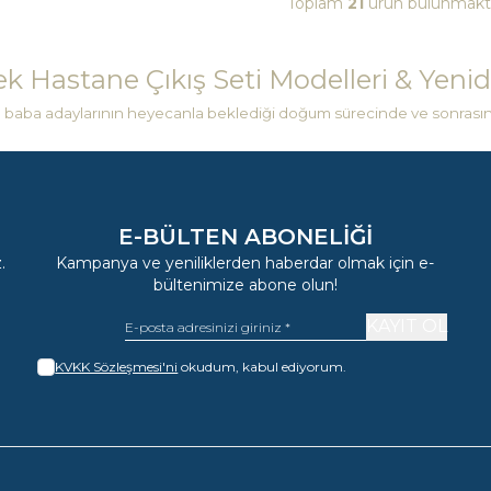
Toplam
21
ürün bulunmakta
k Hastane Çıkış Seti Modelleri & Yenid
baba adaylarının heyecanla beklediği doğum sürecinde ve sonrasınd
E-BÜLTEN ABONELIĞI
.
Kampanya ve yeniliklerden haberdar olmak için e-
bültenimize abone olun!
KAYIT OL
KVKK Sözleşmesi'ni
okudum, kabul ediyorum.