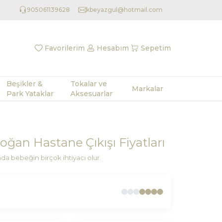
905061139628
kbeyazgul@hotmail.com
Favorilerim
Hesabım
Sepetim
Beşikler &
Tokalar ve
Markalar
Park Yataklar
Aksesuarlar
oğan Hastane Çıkışı Fiyatları
a bebeğin birçok ihtiyacı olur.