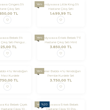
Yeni
awa Gingers 5'li
Andywawa Little King 5'li
tane Çıkış Seti
Hastane Çıkış Seti
.850,00
TL
1.499,99
TL
Yeni
wawa Bebek 5'li
Andywawa Erkek Bebek 7'lİ
 Çıkış Seti Penguin
Hastane Çıkış Seti Mint
925,00
Ekru
TL
3.850,00
TL
Yeni
Babbi 4'lü Yenidoğan
Atelıer Babbi 4'lü Yenidoğan
t Mavi Kurdele
Pembe Kurdele Set
.750,00
TL
3.750,00
TL
Yeni
%
20
a Kız Bebek Çiçek
Andywawa Erkek Bebek
 Hastane Çıkışı 10
Hastane Çıkışı 10 Pcs