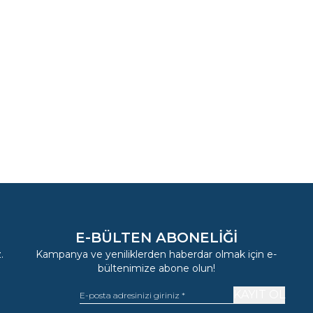
E-BÜLTEN ABONELIĞI
.
Kampanya ve yeniliklerden haberdar olmak için e-
bültenimize abone olun!
KAYIT OL