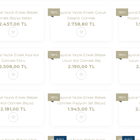
Yeni
Yeni
l Yazlık Erkek Bebek
Mayoral Yazlık Erkek Çocuk
Mayoral E
mlek Beyaz Keten
Desenli Gömlek
Müsli
2.457,00
TL
2.758,80
TL
1
Yeni
Yeni
 Yazlık Erkek Kısa Kol
Mayoral Yazlık Erkek Bebek
Mayoral 
Gömlek Ekru
Uzun Kol Gömlek Bej
Uzun 
2.508,00
TL
2.190,00
TL
2
Yeni
Yeni
l Yazlık Erkek Bebek
Mayoral Yazlık Erkek Bebek
Mayoral Y
a Kol Gömlek Beyaz
Gömlek Papyon Set Beyaz
2.181,00
TL
1.945,00
TL
2
Yeni
%
50
Yeni
%
50
al Erkek Bebek Fitilli
Mayoral Erkek Bebek Kışlık
Mayora