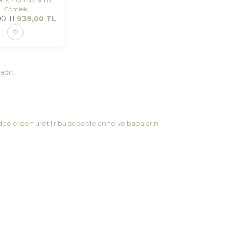
Gömlek
00
TL
939,00
TL
dır.
delerden üretilir bu sebeple anne ve babaların