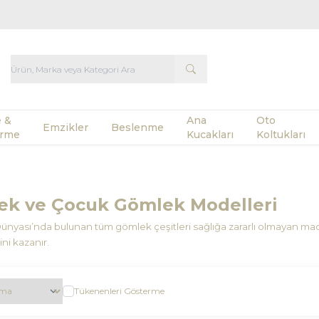
 &
Ana
Oto
Emzikler
Beslenme
rme
Kucakları
Koltukları
ek ve Çocuk Gömlek Modelleri
nyası’nda bulunan tüm gömlek çeşitleri sağlığa zararlı olmayan mad
ni kazanır.
Tükenenleri Gösterme