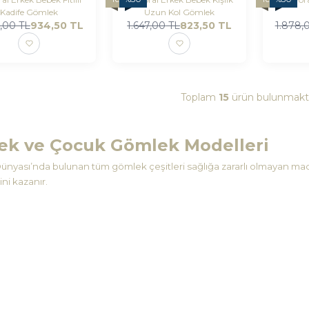
Kadife Gömlek
Uzun Kol Gömlek
9,00
TL
934,50
TL
1.647,00
TL
823,50
TL
1.878,
Toplam
15
ürün bulunmakta
ek ve Çocuk Gömlek Modelleri
nyası’nda bulunan tüm gömlek çeşitleri sağlığa zararlı olmayan mad
ni kazanır.