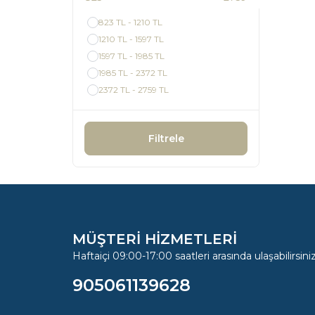
823 TL - 1210 TL
1210 TL - 1597 TL
1597 TL - 1985 TL
1985 TL - 2372 TL
2372 TL - 2759 TL
Filtrele
MÜŞTERİ HİZMETLERİ
Haftaiçi 09:00-17:00 saatleri arasında ulaşabilirsiniz
905061139628