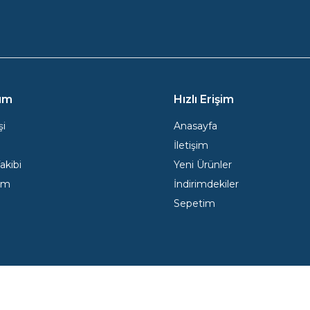
ım
Hızlı Erişim
şi
Anasayfa
İletişim
Takibi
Yeni Ürünler
ım
İndirimdekiler
Sepetim