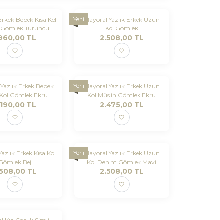
Yeni
rkek Bebek Kısa Kol
Mayoral Yazlık Erkek Uzun
n Gömlek Turuncu
Kol Gömlek
.960,00
TL
2.508,00
TL
Yeni
Yazlık Erkek Bebek
Mayoral Yazlık Erkek Uzun
Kol Gömlek Ekru
Kol Müslin Gömlek Ekru
.190,00
TL
2.475,00
TL
Yeni
azlık Erkek Kısa Kol
Mayoral Yazlık Erkek Uzun
Gömlek Bej
Kol Denim Gömlek Mavi
.508,00
TL
2.508,00
TL
l Kız Çocuk Simli