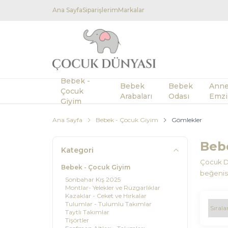
Ana Sayfa
Siparişlerim
Markalar
Bebek -
Bebek
Bebek
Anne
Çocuk
Arabaları
Odası
Emzi
Giyim
Ana Sayfa
Bebek - Çocuk Giyim
Gömlekler
Beb
Kategori
Çocuk Dü
Bebek - Çocuk Giyim
beğenisi
Sonbahar Kış 2025
Montlar- Yelekler ve Rüzgarlıklar
Kazaklar - Ceket ve Hırkalar
Tulumlar - Tulumlu Takımlar
Taytlı Takımlar
Tişörtler