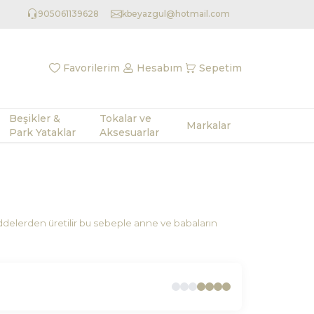
905061139628
kbeyazgul@hotmail.com
Favorilerim
Hesabım
Sepetim
Beşikler &
Tokalar ve
Markalar
Park Yataklar
Aksesuarlar
delerden üretilir bu sebeple anne ve babaların