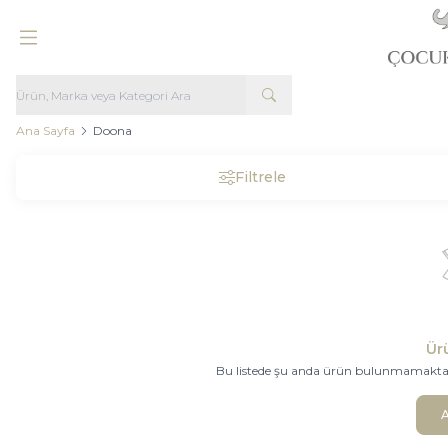
Ana Sayfa
Doona
Filtrele
Ür
Bu listede şu anda ürün bulunmamaktadır.
A