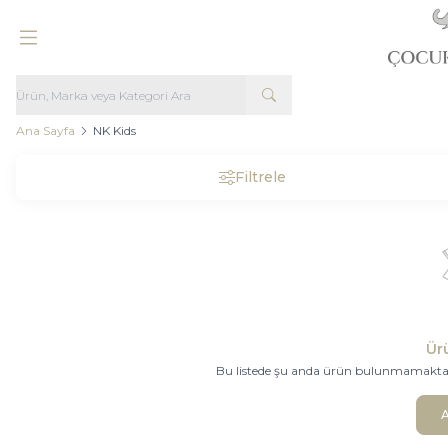
Ana Sayfa
NK Kids
Filtrele
Ür
Bu listede şu anda ürün bulunmamaktadır.
A