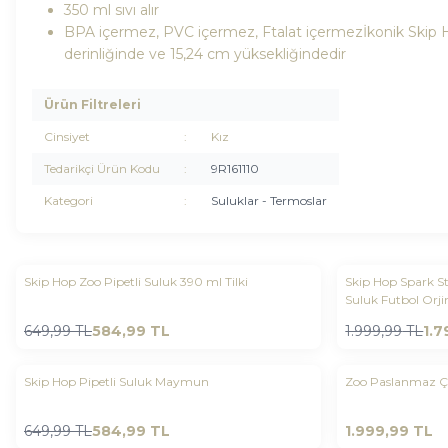
350 ml sıvı alır
BPA içermez, PVC içermez, Ftalat içermezİkonik Skip H
derinliğinde ve 15,24 cm yüksekliğindedir
Ürün Filtreleri
Cinsiyet
:
Kız
Tedarikçi Ürün Kodu
:
9R161110
Kategori
:
Suluklar - Termoslar
Skip Hop Zoo Pipetli Suluk 390 ml Tilki
Skip Hop Spark St
Yeni
Yeni
Favorilere Ekle
Favorilere 
Suluk Futbol Orji
%
10
%
10
649,99
TL
584,99
TL
1.999,99
TL
1.7
Skip Hop Pipetli Suluk Maymun
Zoo Paslanmaz Çe
Yeni
Yeni
Favorilere Ekle
Favorilere 
%
10
649,99
TL
584,99
TL
1.999,99
TL