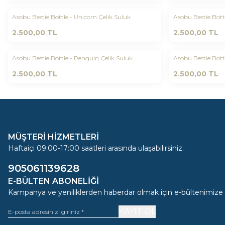
Asobu Bestie Bottle - Unicorn Çelik Suluk
Asobu Bestie Bott
Yeni
Yeni
Favorilere Ekle
Favorilere 
2.500,00
TL
2.500,00
TL
Asobu Bestie Bottle - Penguin Çelik Suluk
Asobu Bestie Bott
Yeni
Yeni
Favorilere Ekle
Favorilere 
2.500,00
TL
2.500,00
TL
MÜŞTERİ HİZMETLERİ
Haftaiçi 09:00-17:00 saatleri arasında ulaşabilirsiniz.
905061139628
E-BÜLTEN ABONELIĞI
Kampanya ve yeniliklerden haberdar olmak için e-bültenimize
KAYIT OL