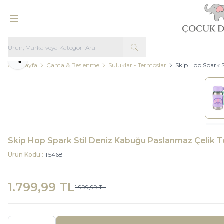
Paylaş
Ana Sayfa
Çanta & Beslenme
Suluklar - Termoslar
Skip Hop Spark 
Skip Hop Spark Stil Deniz Kabuğu Paslanmaz Çelik 
Ürün Kodu :
T5468
1.799,99
TL
1.999,99
TL