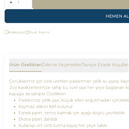
HEMEN AL
Koleksiyon
Fiyat Alarmı
Ürün Özellikleri
Ödeme Seçenekleri
Tavsiye Et
İade Koşulları
Çocuklarımız için özel üretilen paslanmaz çelik su şişesi, kaym
Zoo karakterlerimize sahip bu özel şişe her şeye bağlanan kulla
kapağa da sahiptir.
Özellikleri:
Paslanmaz çelik şişe, küçük elleri soğutmadan içecekleri
Kaymaz silikon kılıfı bulunur
Esnek pipet, temiz kalmak için aşağı doğru çevrilebilir
Ekstra pipet dahildir
Kullanışlı cırt cırtlı tutma kayışı her şeye takılır