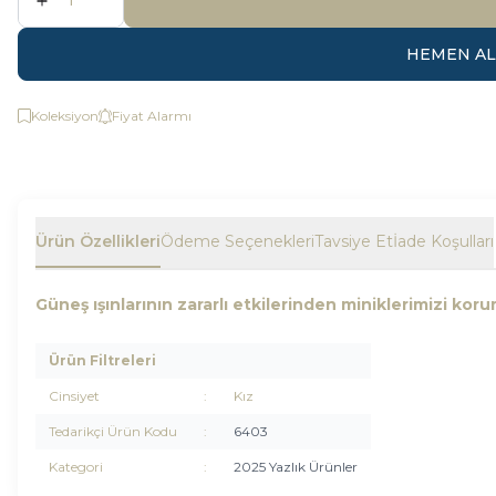
HEMEN AL
Koleksiyon
Fiyat Alarmı
Ürün Özellikleri
Ödeme Seçenekleri
Tavsiye Et
İade Koşulları
Güneş ışınlarının zararlı etkilerinden miniklerimizi koru
Ürün Filtreleri
Cinsiyet
:
Kız
Tedarikçi Ürün Kodu
:
6403
Kategori
:
2025 Yazlık Ürünler