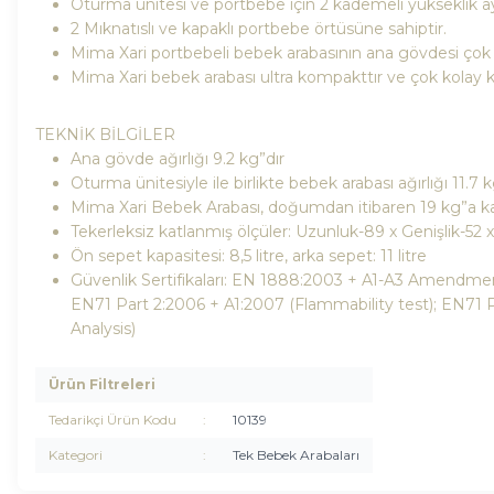
Oturma ünitesi ve portbebe için 2 kademeli yükseklik aya
2 Mıknatıslı ve kapaklı portbebe örtüsüne sahiptir.
Mima Xari portbebeli bebek arabasının ana gövdesi çok ha
Mima Xari bebek arabası ultra kompakttır ve çok kolay ka
TEKNİK BİLGİLER
Ana gövde ağırlığı 9.2 kg”dır
Oturma ünitesiyle ile birlikte bebek arabası ağırlığı 11.7 k
Mima Xari Bebek Arabası, doğumdan itibaren 19 kg”a k
Tekerleksiz katlanmış ölçüler: Uzunluk-89 x Genişlik-52
Ön sepet kapasitesi: 8,5 litre, arka sepet: 11 litre
Güvenlik Sertifikaları: EN 1888:2003 + A1-A3 Amendmen
EN71 Part 2:2006 + A1:2007 (Flammability test); EN7
Analysis)
Ürün Filtreleri
Tedarikçi Ürün Kodu
:
10139
Kategori
:
Tek Bebek Arabaları