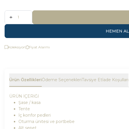
HEMEN AL
Koleksiyon
Fiyat Alarmı
Ürün Özellikleri
Ödeme Seçenekleri
Tavsiye Et
İade Koşulları
ÜRÜN İÇERİĞİ
Şase / kasa
Tente
İç konfor pedleri
Oturma ünitesi ve portbebe
Alt sepet