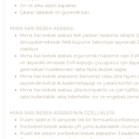
Ön ve arka sepet kapakları
Çıkarıp takılabilir ön güvenlik barı
MİMA XARİ BEBEK ARABASI
Mima Xari bebek arabası fark yaratan tasarıma sahiptir Ş
dönüşebilmektedir Akıllı büyüme teknolojisi sayesinde 
olabiliyor.
Mima Xari bebek arabası ergonomik malzeme olan EVA köp
ve dayanıklı olmasıdır EVA köpüğü çocuğunuz için dayanı
geleneksel maddelerden daha fazla destek sağlar.
Mima Xari bebek arabasının benzersiz cilası ultra hijye
sayesinde koltuk iki kademeli(aşağı ve yukarı) konfor 
Mima Xari bebek arabası ultra kompakttır ve çok hafiftir,
sabit kullanılabilir, arka tekerlekler zor ve engebeli zemi
MİMA XARİ BEBEK ARABASININ ÖZELLİKLERİ
Puseti sadece 15 saniyede tek bir fermuarla portbebey
Portbebeli bebek arabası çift yönlü kullanılabilir oturma 
Puset ikili sistem portbebeli bebek arabasının 3 kademel