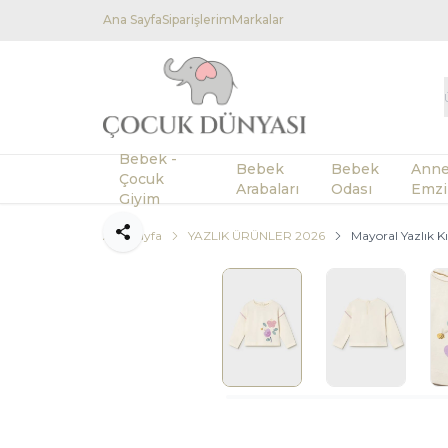
Ana Sayfa
Siparişlerim
Markalar
Bebek -
Bebek
Bebek
Anne
Çocuk
Arabaları
Odası
Emzi
Giyim
Ana Sayfa
YAZLIK ÜRÜNLER 2026
Mayoral Yazlık K
Paylaş