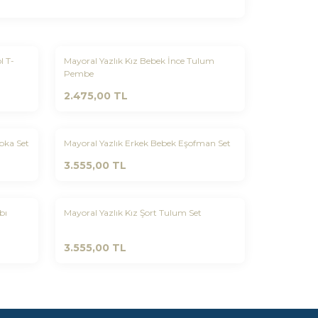
Yeni
l T-
Mayoral Yazlık Kız Bebek İnce Tulum
Favorilere Ekle
Pembe
2.475,00
TL
Yeni
pka Set
Mayoral Yazlık Erkek Bebek Eşofman Set
Favorilere Ekle
3.555,00
TL
Yeni
bı
Mayoral Yazlık Kız Şort Tulum Set
Favorilere Ekle
3.555,00
TL