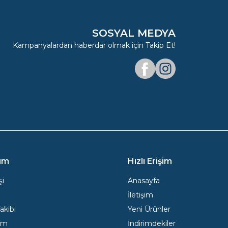
SOSYAL MEDYA
Kampanyalardan haberdar olmak için Takip Et!
Facebook
Instagram
ım
Hızlı Erişim
şi
Anasayfa
İletişim
Takibi
Yeni Ürünler
ım
İndirimdekiler