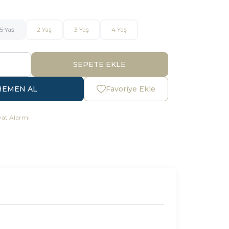
,5 Yaş
2 Yaş
3 Yaş
4 Yaş
SEPETE EKLE
HEMEN AL
Favoriye Ekle
yat Alarmı