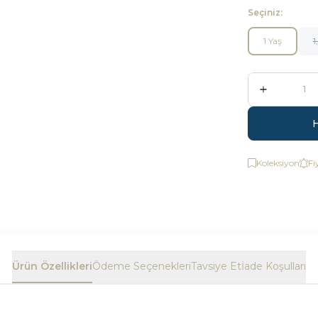
Seçiniz:
1 Yaş
1
Koleksiyon
Fi
Ürün Özellikleri
Ödeme Seçenekleri
Tavsiye Et
İade Koşulları