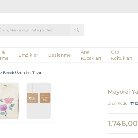
 &
Ana
Oto
Emzikler
Beslenme
rme
Kucakları
Koltukları
ız Bebek Uzun Kol T-shrit
Mayoral Ya
Ürün Kodu :
T71
1.746,00