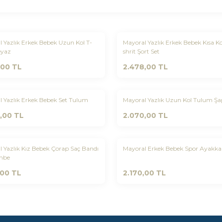
Yeni
 Yazlık Erkek Bebek Uzun Kol T-
Mayoral Yazlık Erkek Bebek Kısa Ko
rilere Ekle
Favorilere Ekle
eyaz
shrit Şort Set
,00
TL
2.478,00
TL
Yeni
l Yazlık Erkek Bebek Set Tulum
Mayoral Yazlık Uzun Kol Tulum Şa
rilere Ekle
Favorilere Ekle
,00
TL
2.070,00
TL
Yeni
 Yazlık Kız Bebek Çorap Saç Bandı
Mayoral Erkek Bebek Spor Ayakka
rilere Ekle
Favorilere Ekle
mbe
,00
TL
2.170,00
TL