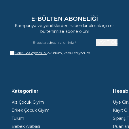
E-BÜLTEN ABONELIĞI
.
Kampanya ve yeniliklerden haberdar olmak için e-
bültenimize abone olun!
KAYIT OL
KVKK Sözleşmesi'ni
okudum, kabul ediyorum.
Kategoriler
Hesab
Kız Çocuk Giyim
Üye Giri
Erkek Çocuk Giyim
Kayıt Ol
Tulum
Sipariş 
Bebek Arabası
Puanlar