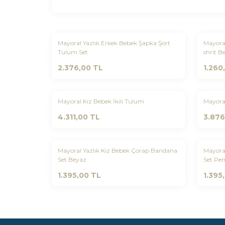
Yeni
Yeni
Mayoral Yazlık Erkek Bebek Şapka Şort
Mayoral
Favorilere Ekle
Favo
Tulum Set
shrit B
2.376,00
TL
1.260
Yeni
Yeni
Mayoral Kız Bebek İkili Tulum
Mayora
Favorilere Ekle
Favo
4.311,00
TL
3.876
Yeni
Yeni
Mayoral Yazlık Kız Bebek Çorap Bandana
Mayoral
Favorilere Ekle
Favo
Set Beyaz
Set Pe
1.395,00
TL
1.395