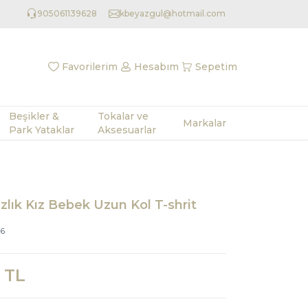
905061139628
kbeyazgul@hotmail.com
Favorilerim
Hesabım
Sepetim
Beşikler &
Tokalar ve
Markalar
Park Yataklar
Aksesuarlar
zlık Kız Bebek Uzun Kol T-shrit
26
TL