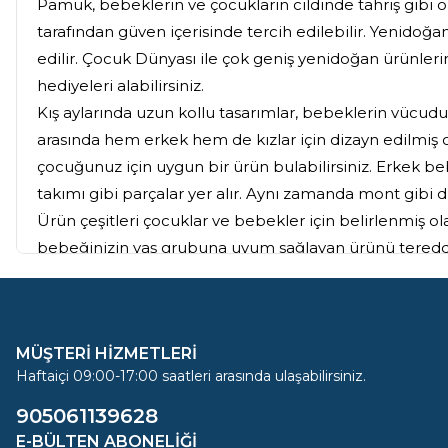
Pamuk, bebeklerin ve çocukların cildinde tahriş gib
tarafından güven içerisinde tercih edilebilir. Yenidoğan
edilir. Çocuk Dünyası ile çok geniş yenidoğan ürünlerin
hediyeleri alabilirsiniz.
Kış aylarında uzun kollu tasarımlar, bebeklerin vücudu
arasında hem erkek hem de kızlar için dizayn edilmiş ol
çocuğunuz için uygun bir ürün bulabilirsiniz. Erkek be
takımı gibi parçalar yer alır. Aynı zamanda mont gib
Ürün çeşitleri çocuklar ve bebekler için belirlenmiş o
bebeğinizin yaş grubuna uyum sağlayan ürünü tereddü
elbiseleri konusunda da son derece geniş bir skalaya sa
İster kendinizin ister çocuklarınızın zevkine göre kıyaf
Her zaman uygun fiyat seçenekleri ve güvenilir ürün ga
MÜŞTERİ HİZMETLERİ
rahatlığında alışveriş yapabilirsiniz.
Haftaiçi 09:00-17:00 saatleri arasında ulaşabilirsiniz.
905061139628
Farklı Seçenekleriyle En İyi Çoc
E-BÜLTEN ABONELIĞI