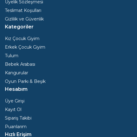
Üyelik Sözleşmesi
Bu süre zarfı içinde çocuğunuz için gerek duyduğunr
özellikle kumaş detayına büyük önem verirler. Çocukla
Teslimat Koşulları
bulabilirsiniz. Kız çocuk elbise çeşitleri yaz dönemi iç
Gizlilik ve Güvenlik
Kategoriler
dizayn edilir.
Özel desen ve renk geçişleri ebeveynlerin olduğu kada
Kız Çocuk Giyim
tekli ya da takım halinde satın alabileceğiniz modelle
Erkek Çocuk Giyim
Tulum
Bebekler için tasarlanan setlerde önlük ve eldiven baş
Bebek Arabası
elbiseleri ve diğer modellerin her biri çocukların cildi
Kangurular
Bu nedenle seçim aşamasında mutlaka kaliteli ve güveni
Oyun Parkı & Beşik
da oldukça geniş bir yelpaze ile size sunulur. Bu say
Hesabım
Çocuklar ve bebekler için kıyafet seçimi yaparken bütç
Üye Girişi
tarafından sunulan kız veya erkek bebek elbiseleri 
ürün bulabilirsiniz. Çocuk Dünyası’nda yenidoğan hasta
Kayıt Ol
günlük kullanımına kadar çok geniş skalada ürünlere he
Sipariş Takibi
Puanlarım
Bebek Ürünlerine Dair Tüm Ürün Çeşitleri Çocuk Dü
Hızlı Erişim