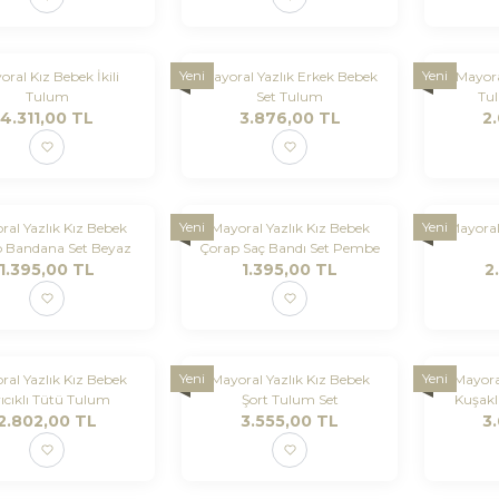
Yeni
Yeni
oral Kız Bebek İkili
Mayoral Yazlık Erkek Bebek
Mayora
Tulum
Set Tulum
Tu
4.311,00
TL
3.876,00
TL
2
Yeni
Yeni
ral Yazlık Kız Bebek
Mayoral Yazlık Kız Bebek
Mayoral
 Bandana Set Beyaz
Çorap Saç Bandı Set Pembe
1.395,00
TL
1.395,00
TL
2
Yeni
Yeni
ral Yazlık Kız Bebek
Mayoral Yazlık Kız Bebek
Mayora
ıcıklı Tütü Tulum
Şort Tulum Set
Kuşakl
2.802,00
TL
3.555,00
TL
3