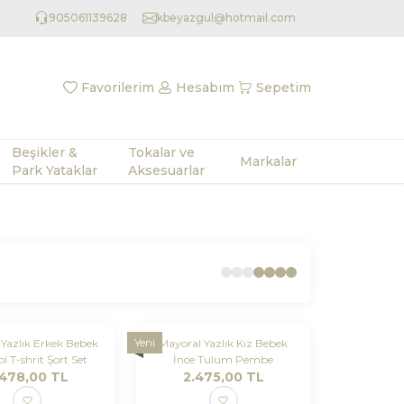
905061139628
kbeyazgul@hotmail.com
Favorilerim
Hesabım
Sepetim
Beşikler &
Tokalar ve
Markalar
Park Yataklar
Aksesuarlar
Yeni
Yazlık Erkek Bebek
Mayoral Yazlık Kız Bebek
ol T-shrit Şort Set
İnce Tulum Pembe
.478,00
TL
2.475,00
TL