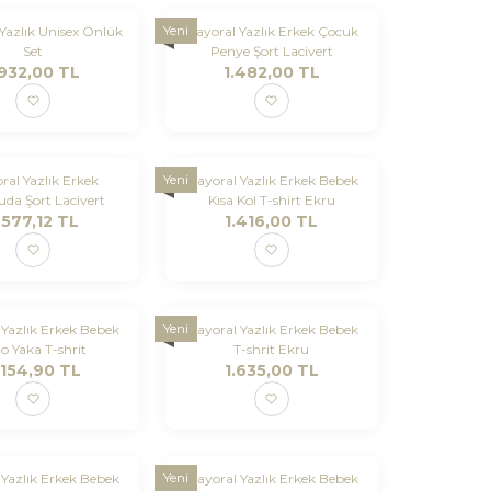
Yeni
Yazlık Unisex Önlük
Mayoral Yazlık Erkek Çocuk
Set
Penye Şort Lacivert
.932,00
TL
1.482,00
TL
Yeni
ral Yazlık Erkek
Mayoral Yazlık Erkek Bebek
da Şort Lacivert
Kısa Kol T-shirt Ekru
.577,12
TL
1.416,00
TL
Yeni
Yazlık Erkek Bebek
Mayoral Yazlık Erkek Bebek
o Yaka T-shrit
T-shrit Ekru
.154,90
TL
1.635,00
TL
Yeni
Yazlık Erkek Bebek
Mayoral Yazlık Erkek Bebek