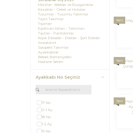
Montlar- Yelekler ve Rüzgarlıklar
Kazaklar - Ceket ve Hırkalar
Tulumlar - Tulumlu Takımlar
Taytlı Takımlar
Yeni
May
Tişörtler
Eşofman Altları - Takımları
Taytlar - Pantolonlar
Kışlık Elbiseler - Etekler - Şort Etekler
Sweatshirt
Salopetli Takımlar
Ayakkabılar
Bebek Battaniyeleri
Yeni
Mayo
Hastane Setleri
Çorap
Yenidoğan Takımları
Gömlekler
Şort ve Şortlu Takımlar
Ayakkabı No Seçiniz
Patikli & Patiksiz Altlar
Havlular
Yazlık Şort ve Şortlu Takımlar
Mayo
2025 Yazlık Ürünler
Yeni
Mayo
17 No
Ay
0-1 Ay
18 No
1-2 Ay
19 No