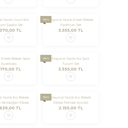
Yeni
l Yazlık Uzun Kol
Mayoral Yazlık Erkek Bebek
lum Şapka Set
Eşofman Set
.070,00
TL
3.555,00
TL
Yeni
 Erkek Bebek Spor
Mayoral Yazlık Kız Şort
Ayakkabı
Tulum Set
.170,00
TL
3.555,00
TL
Yeni
l Yazlık Kız Bebek
Mayoral Yazlık Kız Bebek
ı Yenidoğan Elbise
Elbise Pembe Ayıcıklı
.639,00
TL
2.150,00
TL