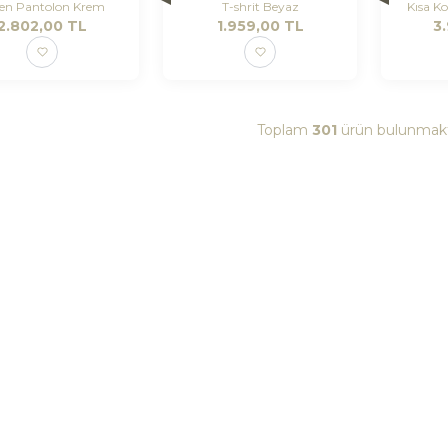
en Pantolon Krem
T-shrit Beyaz
Kısa K
2.802,00
TL
1.959,00
TL
3
Toplam
301
ürün bulunmakt