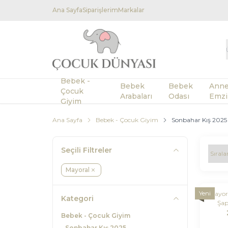
Ana Sayfa
Siparişlerim
Markalar
Bebek -
Bebek
Bebek
Anne
Çocuk
Arabaları
Odası
Emzi
Giyim
Ana Sayfa
Bebek - Çocuk Giyim
Sonbahar Kış 2025
Seçili Filtreler
Mayoral
Yeni
Mayora
Kategori
Şap
Bebek - Çocuk Giyim
Sonbahar Kış 2025