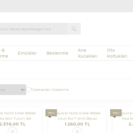
 &
Ana
Oto
Emzikler
Beslenme
rme
Kucakları
Koltukları
Tükenenleri Gösterme
Yeni
Yeni
l Yazlık Erkek Bebek
Mayoral Yazlık Erkek Bebek
Mayoral 
ka Şort Tulum Set
Uzun Kol T-shrit Beyaz
Kısa K
2.376,00
TL
1.260,00
TL
2