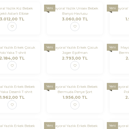
Yeni
Yeni
ral Yazlık Kız Bebek
Mayoral Yazlık Unisex Bebek
Mayoral 
çekli Astarlı Elbise
Banyo Havlusu
3.012,00
TL
3.060,00
TL
1
Yeni
Yeni
l Yazlık Erkek Çocuk
Mayoral Yazlık Erkek Çocuk
Mayo
olo Yaka T-shrit
Joger Eşofman
Bermu
2.184,00
TL
2.793,00
TL
2
Yeni
Yeni
l Yazlık Erkek Bebek
Mayoral Yazlık Erkek Bebek
Mayoral 
 Yaka Desenli T-shrit
Bermuda Penye Şort
Pol
1.962,00
TL
1.956,00
TL
2
Yeni
Yeni
l Yazlık Erkek Bebek
Mayoral Yazlık Erkek Bebek
Mayoral 