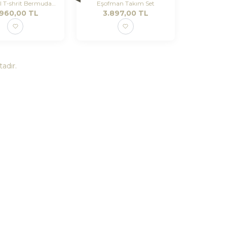
ol T-shrit Bermuda
Eşofman Takım Set
.960,00
Takım
TL
3.897,00
TL
adır.