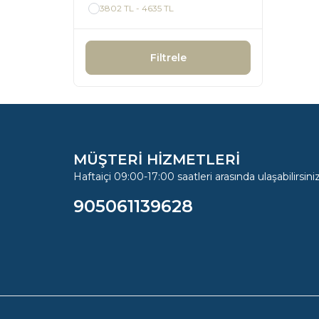
3802 TL - 4635 TL
Filtrele
MÜŞTERİ HİZMETLERİ
Haftaiçi 09:00-17:00 saatleri arasında ulaşabilirsiniz
905061139628