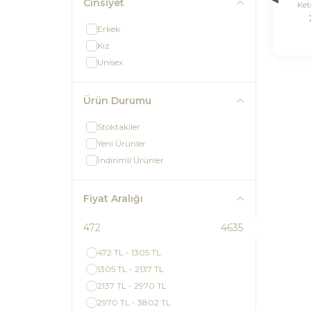
Cinsiyet
Ket
Erkek
Kız
Unisex
Ürün Durumu
Stoktakiler
Yeni Ürünler
İndirimli Ürünler
Fiyat Aralığı
472 TL - 1305 TL
1305 TL - 2137 TL
2137 TL - 2970 TL
2970 TL - 3802 TL